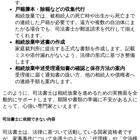
す。
戸籍謄本・除籍などの収集代行
相続放棄では、被相続人の死亡時や出生から死亡まで
の連続した戸籍が必要です。遠方や複数の自治体にま
たがる場合でも、司法書士が郵送請求を代行して揃え
てくれます。
相続放棄申述書の作成
家庭裁判所に提出する正式な書類を作成します。記載
ミスや添付漏れがないよう、法律の形式に基づき整備
します。
相続放棄申述受理通知書の確認と保存方法の案内
受理後に届く通知書の扱い方、他の相続人や債権者へ
の連絡手順も案内します。
このように、司法書士は相続放棄を進めるための実務面を全
般的にサポートします。期限や書類の準備に不安がある人に
とって、心強い専門家といえます。
司法書士に依頼できない内容
司法書士は、法律に基づいて活動している国家資格者です
が、家事事件について弁護士のような「代理権」や「交渉権