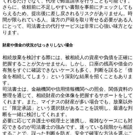
くれるだけでなく、代理で郵送請求を行うことも可能です。
さらに、依頼前に不足しやすい書類を事前にチェックしても
らえるため、提出後に差し戻されるリスクがありません。時
間が限られている人、遠方の戸籍を取り寄せる必要がある人
にとって、司法書士の代行サービスは非常に心強い味方とな
ります。
財産や借金の状況がはっきりしない場合
相続放棄を検討する際には、被相続人の資産や負債を正確に
把握することが欠かせません。しかし、口座の残高や借金の
有無をすぐに確認できないケースも多く、判断を誤ると「借
金を相続してしまう」という深刻な結果を招くこともありま
す。
司法書士は、金融機関や信用情報機関への照会、関係資料の
整理を通じて、相続財産の全体像を把握するサポートをして
くれます。また、マイナスの財産が多い場合でも、放棄以外
に「限定承認」という選択肢があることを説明し、最適な判
断を一緒に検討してくれます。
必要に応じて弁護士や税理士と連携し、複雑なケースにも対
応できるのが司法書士の強みです。迷っている段階から相談
することで、誤った判断を防ぎ、安全で確実な方法を選ぶこ