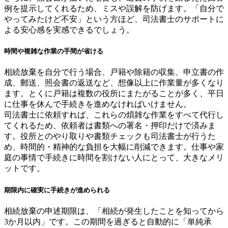
例を提示してくれるため、ミスや誤解を防げます。「自分で
やってみたけど不安」という方ほど、司法書士のサポートに
よる安心感を実感できるでしょう。
時間や複雑な作業の手間が省ける
相続放棄を自分で行う場合、戸籍や除籍の収集、申立書の作
成、郵送、照会書の返送など、想像以上に作業量が多くなり
ます。とくに戸籍は複数の役所にまたがることが多く、平日
に仕事を休んで手続きを進めなければいけません。
司法書士に依頼すれば、これらの煩雑な作業をすべて代行し
てくれるため、依頼者は書類への署名・押印だけで済みま
す。役所とのやり取りや書類チェックも司法書士が行うた
め、時間的・精神的な負担を大幅に削減できます。仕事や家
庭の事情で手続きに時間を割けない人にとって、大きなメリ
ットです。
期限内に確実に手続きが進められる
相続放棄の申述期限は、「相続が発生したことを知ってから
3か月以内」です。この期間を過ぎると自動的に「単純承