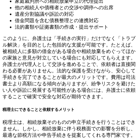
家庭裁判所への相続放棄申立の代理提出
他の相続人や債権者との交渉や調停への出席
遺産分割協議や訴訟の対応
借金問題を含む債務整理との連携対応
法的書類や証拠書類の作成・提出サポート
このように、弁護士は「手続きの実行」だけでなく「トラブ
ル解決」を目的とした包括的な支援が可能です。たとえば、
被相続人に多額の借金がある場合や相続放棄をめぐってほか
の家族と意見が対立している場合にも対応してもらえます。
弁護士が代理人として交渉を進めることで、依頼者は直接関
わる必要がありません。法的な保護を受けながら、安心して
手続きを完了できることが最大のメリットです。費用は司法
書士より高額になる傾向がありますが、紛争リスクを避けた
い人や訴訟に発展する可能性がある場合には、弁護士に依頼
することで確実で安全な対応が期待できます。
税理士にできることと依頼するメリット
税理士は、相続放棄そのものの申立手続きを行うことはでき
ません。しかし、相続放棄に伴う税務面での影響を分析し、
最適な節税方法や申告手続きを提案してくれる専門家です。