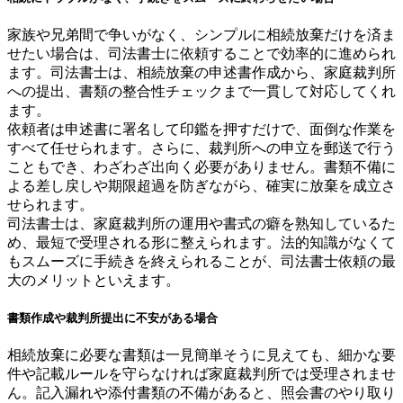
家族や兄弟間で争いがなく、シンプルに相続放棄だけを済ま
せたい場合は、司法書士に依頼することで効率的に進められ
ます。司法書士は、相続放棄の申述書作成から、家庭裁判所
への提出、書類の整合性チェックまで一貫して対応してくれ
ます。
依頼者は申述書に署名して印鑑を押すだけで、面倒な作業を
すべて任せられます。さらに、裁判所への申立を郵送で行う
こともでき、わざわざ出向く必要がありません。書類不備に
よる差し戻しや期限超過を防ぎながら、確実に放棄を成立さ
せられます。
司法書士は、家庭裁判所の運用や書式の癖を熟知しているた
め、最短で受理される形に整えられます。法的知識がなくて
もスムーズに手続きを終えられることが、司法書士依頼の最
大のメリットといえます。
書類作成や裁判所提出に不安がある場合
相続放棄に必要な書類は一見簡単そうに見えても、細かな要
件や記載ルールを守らなければ家庭裁判所では受理されませ
ん。記入漏れや添付書類の不備があると、照会書のやり取り