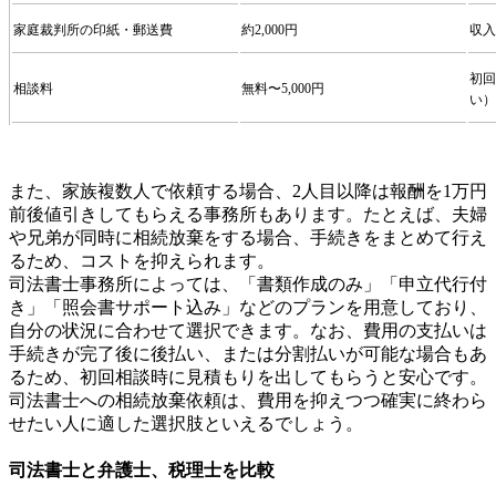
家庭裁判所の印紙・郵送費
約2,000円
収入
初回
相談料
無料〜5,000円
い）
また、家族複数人で依頼する場合、2人目以降は報酬を1万円
前後値引きしてもらえる事務所もあります。たとえば、夫婦
や兄弟が同時に相続放棄をする場合、手続きをまとめて行え
るため、コストを抑えられます。
司法書士事務所によっては、「書類作成のみ」「申立代行付
き」「照会書サポート込み」などのプランを用意しており、
自分の状況に合わせて選択できます。なお、費用の支払いは
手続きが完了後に後払い、または分割払いが可能な場合もあ
るため、初回相談時に見積もりを出してもらうと安心です。
司法書士への相続放棄依頼は、費用を抑えつつ確実に終わら
せたい人に適した選択肢といえるでしょう。
司法書士と弁護士、税理士を比較