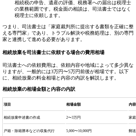
相続税の申告、遺産の評価、税務署への届出は税理士
の業務範囲です。税金面の相談は、司法書士ではなく
税理士に依頼します。
つまり、司法書士は「家庭裁判所に提出する書類を正確に整
える専門家」であり、トラブル解決や税務処理は、別の専門
家と連携して進める必要があります。
相続放棄を司法書士に依頼する場合の費用相場
司法書士への依頼費用は、依頼内容や地域によって多少異な
りますが、一般的には3万円〜5万円前後が相場です。以下
に、相続放棄の料金相場と内容の内訳を解説します。
相続放棄の相場金額と内容の内訳
項目
相場金額
内容
相続放棄申述書の作成
2〜3万円
家庭
戸籍・除籍謄本などの収集代行
5,000〜10,000円
郵送