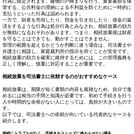
行為に限定されます。建物の戸締まりを行う、重要書類を保
管する、公共料金の滞納による不利益を防ぐために一時的に
支払うといった行為は認められます。
一方で、財産を売却したり、預金を引き出したり、借金の返
済をするような行為は処分行為とみなされ、相続放棄の効力
が無効になるおそれがあります。つまり、相続放棄後は財産
を守ることはできても、動かすことはできません。
管理の範囲を超えるかどうか判断に迷う場合は、司法書士や
弁護士に相談し、家庭裁判所の指示を仰ぐことが安全です。
相続放棄の効力を確実に維持するためには、この管理義務を
正しく理解し、慎重に対応することが重要です。
相続放棄を司法書士に依頼するのがおすすめなケース
相続放棄は、期限が短く書類の内容も複雑なため、自分で進
めるには相当の手間と知識が必要です。初めて手続きを行う
人や時間的な余裕がない人にとっては、負担が大きいもので
す。
以下では、司法書士への依頼が向いている代表的なケースを
紹介します。
相続にトラブルがなく、手続きをスムーズに終わらせたい場合