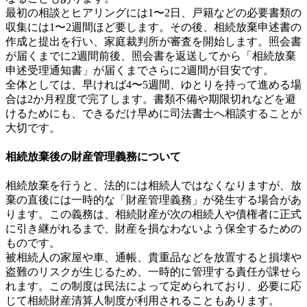
最初の相談とヒアリングには1〜2日、戸籍などの必要書類の
収集には1〜2週間ほど要します。その後、相続放棄申述書の
作成と提出を行い、家庭裁判所が審査を開始します。照会書
が届くまでに2週間前後、照会書を返送してから「相続放棄
申述受理通知書」が届くまでさらに2週間が目安です。
全体としては、早ければ4〜5週間、ゆとりを持って進める場
合は2か月程度で完了します。書類不備や期限切れなどを避
けるためにも、できるだけ早めに司法書士へ相談することが
大切です。
相続放棄後の財産管理義務について
相続放棄を行うと、法的には相続人ではなくなりますが、放
棄の直後には一時的な「財産管理義務」が発生する場合があ
ります。この義務は、相続財産が次の相続人や債権者に正式
に引き継がれるまで、財産を損なわないよう保全するための
ものです。
被相続人の家屋や車、通帳、貴重品などを放置すると損壊や
盗難のリスクが生じるため、一時的に管理する責任が課せら
れます。この制度は民法によって定められており、必要に応
じて相続財産清算人制度が利用されることもあります。