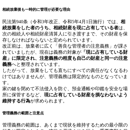
相続放棄後も一時的に管理が必要な理由
民法第940条（令和3年改正、令和5年4月1日施行）では、
相
続放棄をした者のうち、相続財産を現に占有している者
は、
次の相続人や相続財産清算人に引き渡すまで、その財産を保
存しなければならないと定められています。
改正前は、放棄者に広く「善良な管理者の注意義務」が課さ
れていましたが、現在は義務の対象が
「現に占有している財
産」に限定され、注意義務の程度も自己の財産と同一の注意
義務
へと整理されています。
したがって、放棄をしても直ちにすべての責任がなくなるわ
けではありませんが、管理義務は限定的なものとなっていま
す。
家の鍵を閉めて不法侵入を防ぐ、預金通帳や印鑑を安全な場
所に保管するなど、
現に占有している財産を損なわないよう
維持する行為
が求められます。
管理義務の範囲と注意点
管理義務の範囲は、あくまで現状を維持するための最小限の