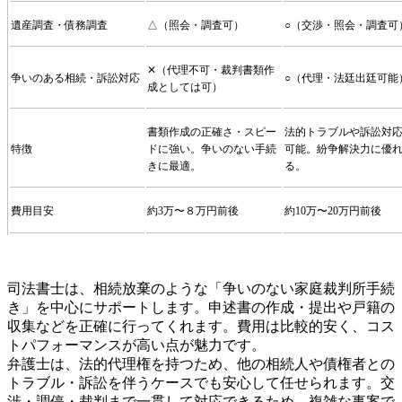
遺産調査・債務調査
△（照会・調査可）
○（交渉・照会・調査可
✕（代理不可・裁判書類作
争いのある相続・訴訟対応
○（代理・法廷出廷可能
成としては可）
書類作成の正確さ・スピー
法的トラブルや訴訟対
特徴
ドに強い。争いのない手続
可能。紛争解決力に優
きに最適。
る。
費用目安
約3万〜８万円前後
約10万〜20万円前後
司法書士は、相続放棄のような「争いのない家庭裁判所手続
き」を中心にサポートします。申述書の作成・提出や戸籍の
収集などを正確に行ってくれます。費用は比較的安く、コス
トパフォーマンスが高い点が魅力です。
弁護士は、法的代理権を持つため、他の相続人や債権者との
トラブル・訴訟を伴うケースでも安心して任せられます。交
渉・調停・裁判まで一貫して対応できるため、複雑な事案で