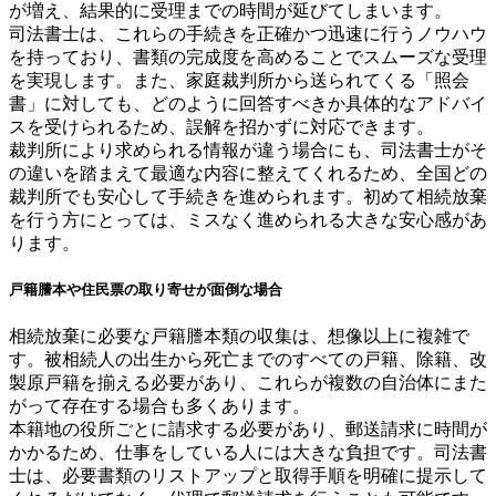
が増え、結果的に受理までの時間が延びてしまいます。
司法書士は、これらの手続きを正確かつ迅速に行うノウハウ
を持っており、書類の完成度を高めることでスムーズな受理
を実現します。また、家庭裁判所から送られてくる「照会
書」に対しても、どのように回答すべきか具体的なアドバイ
スを受けられるため、誤解を招かずに対応できます。
裁判所により求められる情報が違う場合にも、司法書士がそ
の違いを踏まえて最適な内容に整えてくれるため、全国どの
裁判所でも安心して手続きを進められます。初めて相続放棄
を行う方にとっては、ミスなく進められる大きな安心感があ
ります。
戸籍謄本や住民票の取り寄せが面倒な場合
相続放棄に必要な戸籍謄本類の収集は、想像以上に複雑で
す。被相続人の出生から死亡までのすべての戸籍、除籍、改
製原戸籍を揃える必要があり、これらが複数の自治体にまた
がって存在する場合も多くあります。
本籍地の役所ごとに請求する必要があり、郵送請求に時間が
かかるため、仕事をしている人には大きな負担です。司法書
士は、必要書類のリストアップと取得手順を明確に提示して