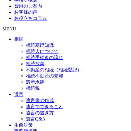
費用のご案内
お客様の声
お役立ちコラム
MENU
相続
相続基礎知識
相続人について
相続手続きの流れ
相続放棄
不動産の相続（相続登記）
相続不動産の売却
遺産承継
相続税
遺言
遺言書の作成
遺言でできること
遺言の書き方
遺言Q&A
生前対策