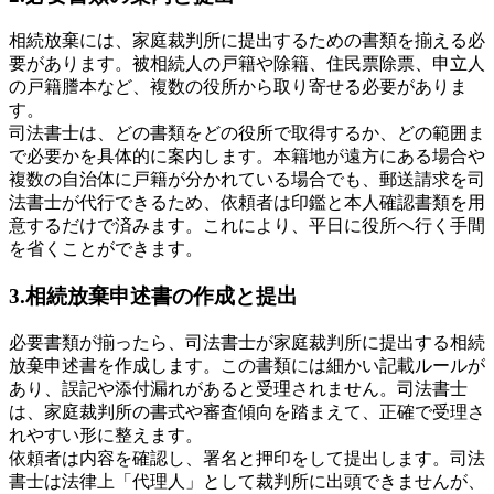
相続放棄には、家庭裁判所に提出するための書類を揃える必
要があります。被相続人の戸籍や除籍、住民票除票、申立人
の戸籍謄本など、複数の役所から取り寄せる必要がありま
す。
司法書士は、どの書類をどの役所で取得するか、どの範囲ま
で必要かを具体的に案内します。本籍地が遠方にある場合や
複数の自治体に戸籍が分かれている場合でも、郵送請求を司
法書士が代行できるため、依頼者は印鑑と本人確認書類を用
意するだけで済みます。これにより、平日に役所へ行く手間
を省くことができます。
3.相続放棄申述書の作成と提出
必要書類が揃ったら、司法書士が家庭裁判所に提出する相続
放棄申述書を作成します。この書類には細かい記載ルールが
あり、誤記や添付漏れがあると受理されません。司法書士
は、家庭裁判所の書式や審査傾向を踏まえて、正確で受理さ
れやすい形に整えます。
依頼者は内容を確認し、署名と押印をして提出します。司法
書士は法律上「代理人」として裁判所に出頭できませんが、