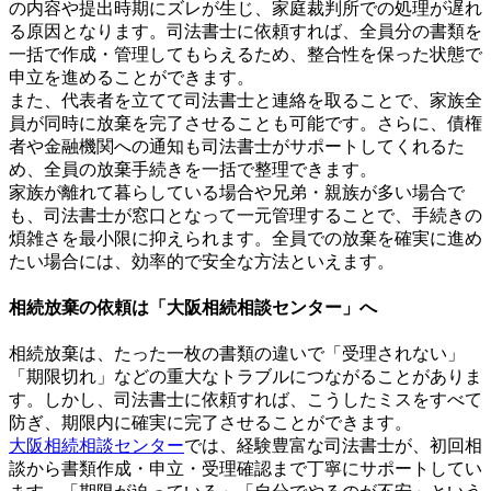
の内容や提出時期にズレが生じ、家庭裁判所での処理が遅れ
る原因となります。司法書士に依頼すれば、全員分の書類を
一括で作成・管理してもらえるため、整合性を保った状態で
申立を進めることができます。
また、代表者を立てて司法書士と連絡を取ることで、家族全
員が同時に放棄を完了させることも可能です。さらに、債権
者や金融機関への通知も司法書士がサポートしてくれるた
め、全員の放棄手続きを一括で整理できます。
家族が離れて暮らしている場合や兄弟・親族が多い場合で
も、司法書士が窓口となって一元管理することで、手続きの
煩雑さを最小限に抑えられます。全員での放棄を確実に進め
たい場合には、効率的で安全な方法といえます。
相続放棄の依頼は「大阪相続相談センター」へ
相続放棄は、たった一枚の書類の違いで「受理されない」
「期限切れ」などの重大なトラブルにつながることがありま
す。しかし、司法書士に依頼すれば、こうしたミスをすべて
防ぎ、期限内に確実に完了させることができます。
大阪相続相談センター
では、経験豊富な司法書士が、初回相
談から書類作成・申立・受理確認まで丁寧にサポートしてい