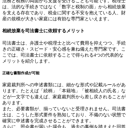
法務と税務の両面から支援を受けることも可能です。税理士
は、法的な手続きではなく「数字と税制の面」から相続放棄
を支える存在であり、税金に関する不安を抱えている人、財
産の規模が大きい家庭には有効な専門家といえます。
相続放棄を司法書士に依頼するメリット
司法書士は、弁護士や税理士と比べて費用を抑えつつ、手続
きの正確さ・スピード・安心感を兼ね備えた専門家です。こ
こでは、司法書士に依頼することで得られる4つの代表的な
メリットを紹介します。
正確な書類作成が可能
家庭裁判所への申述書類には、細かな形式や記載ルールがあ
ります。たとえば「続柄」「本籍地」「被相続人の氏名」な
どが一文字でも違えば、家庭裁判所から差し戻されることが
あります。
また、必要書類が、揃っていないと受理されません。司法書
士は、こうした形式要件を熟知しており、不備のない状態で
確実に申述書を完成させることができます。
さらに、照会書が届いた場合も、過去の事例を踏まえた回答