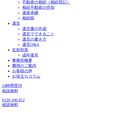
不動産の相続（相続登記）
相続不動産の売却
遺産承継
相続税
遺言
遺言書の作成
遺言でできること
遺言の書き方
遺言Q&A
生前対策
成年後見
事務所概要
費用のご案内
お客様の声
お役立ちコラム
24時間受付
相談無料
0120-100-912
相談無料