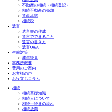
不動産の相続（相続登記）
相続不動産の売却
遺産承継
相続税
遺言
遺言書の作成
遺言でできること
遺言の書き方
遺言Q&A
生前対策
成年後見
事務所概要
費用のご案内
お客様の声
お役立ちコラム
相続
相続基礎知識
相続人について
相続手続きの流れ
相続放棄