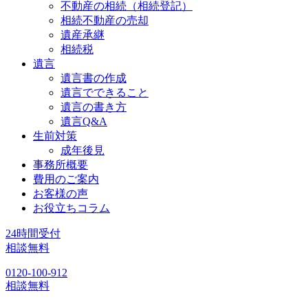
不動産の相続（相続登記）
相続不動産の売却
遺産承継
相続税
遺言
遺言書の作成
遺言でできること
遺言の書き方
遺言Q&A
生前対策
成年後見
事務所概要
費用のご案内
お客様の声
お役立ちコラム
24時間受付
相談無料
0120-100-912
相談無料