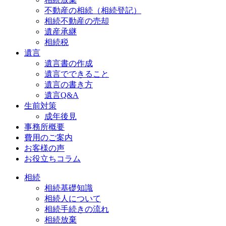
不動産の相続（相続登記）
相続不動産の売却
遺産承継
相続税
遺言
遺言書の作成
遺言でできること
遺言の書き方
遺言Q&A
生前対策
成年後見
事務所概要
費用のご案内
お客様の声
お役立ちコラム
相続
相続基礎知識
相続人について
相続手続きの流れ
相続放棄